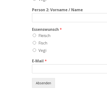
Person 2: Vorname / Name
Essenswunsch
*
Fleisch
Fisch
Vegi
E-Mail
*
Absenden